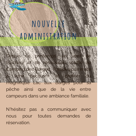
nouvelle
administration
Depuis ce printemps, un vent de
fraîcheur et de renouveau souffle au
Camping des Barges. Patrick vous invite
à venir découvrir et profiter du
magnifique Lac aux Barges pour sa
pêche ainsi que de la vie entre
campeurs dans une ambiance familiale.
N'hésitez pas a communiquer avec
nous pour toutes demandes de
réservation.