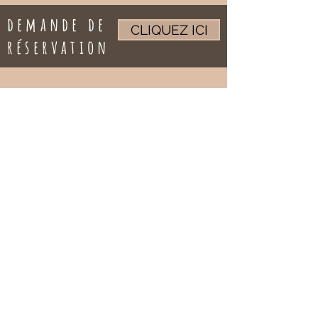
demande de
CLIQUEZ ICI
réservation
405, boulevard Saint-François (117)
Lac-des-Écorces (Québec) J0W 1H0
1-819-623-4843
campingdesbarges@hotmail.com