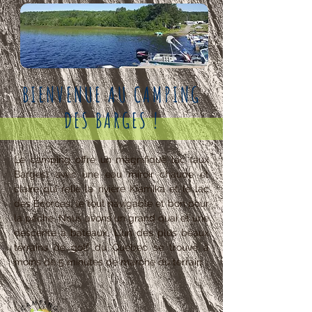
BIENVENUE AU CAMPING
DES BARGES !
Le camping offre un magnifique lac (aux
Barges) avec une eau miroir chaude et
claire qui relie la rivière Kiamika et le lac
des Écorces, le tout navigable et bon pour
la pêche. Nous avons un grand quai et une
descente à bateaux. L'un des plus beaux
terrains de golf du Québec se trouve à
moins de 5 minutes de marche du terrain.